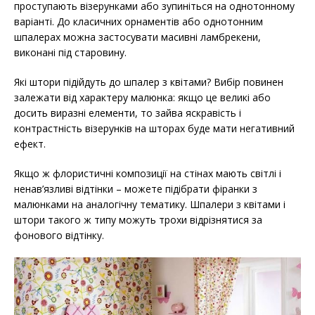
проступають візерунками або зупиніться на однотонному
варіанті. До класичних орнаментів або однотонним
шпалерах можна застосувати масивні ламбрекени,
виконані під старовину.
Які штори підійдуть до шпалер з квітами? Вибір повинен
залежати від характеру малюнка: якщо це великі або
досить виразні елементи, то зайва яскравість і
контрастність візерунків на шторах буде мати негативний
ефект.
Якщо ж флористичні композиції на стінах мають світлі і
ненав’язливі відтінки – можете підібрати фіранки з
малюнками на аналогічну тематику. Шпалери з квітами і
штори такого ж типу можуть трохи відрізнятися за
фонового відтінку.