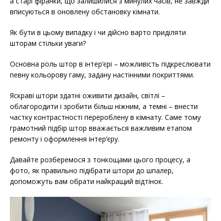
а старі фіранки, що залишилися з минулих часів, не завжди
вписуються в оновлену обстановку кімнати.
Як бути в цьому випадку і чи дійсно варто приділяти
шторам стільки уваги?
Основна роль штор в інтер’єрі – можливість підкреслювати
певну кольорову гаму, задану настінними покриттями.
Яскраві штори здатні оживити дизайн, світлі –
облагородити і зробити більш ніжним, а темні – внести
частку контрастності перероблену в кімнату. Саме тому
грамотний підбір штор вважається важливим етапом
ремонту і оформлення інтер’єру.
Давайте розберемося з тонкощами цього процесу, а
фото, як правильно підібрати штори до шпалер,
допоможуть вам обрати найкращий відтінок.