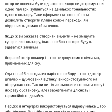
штор не повинна бути однаковою: якщо ви дотримуєтеся
однієї палітри, зупиніться на декількох тональностях
одного кольору. Таке оформлення віконної зони
дозволить створити плавні колірні переходи, які
підкреслять домашній затишок.
Якщо ж ви бажаєте створити акценти – не змішуйте
суперечливі кольору, інакше вибрані штори будуть
здаватися зайвими.
Яскравий колір шпалер і штор не допустимо в кімнатах,
призначених для сну.
Один з найбільш вдалих варіантів вибору штор під колір
шпалер – дублювання відтінку, використовуваного на
візерунках стін. Так ви не тільки зможете створити живу і
яскраву обстановку, але і забезпечити цілісність і
гармонійність дизайну.
Нерідко в інтер’єрах використовується відразу кілька штор
або фіранок. Як підібрати штори під шпалери в цьому