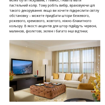
може бути і яскравим, і темної, і навіть мати
пастельний колір. Тому робіть вибір, враховуючи цілі
такого декорування: якщо ви хочете підкреслити світлу
обстановку – можете придбати штори бежевого,
рожевого, кремового, жовтого, ніжно-блакитного
кольору. В якості акцентів для штор підійдуть червоні,
малинові, фіолетові, зелені і багато інші відтінки;