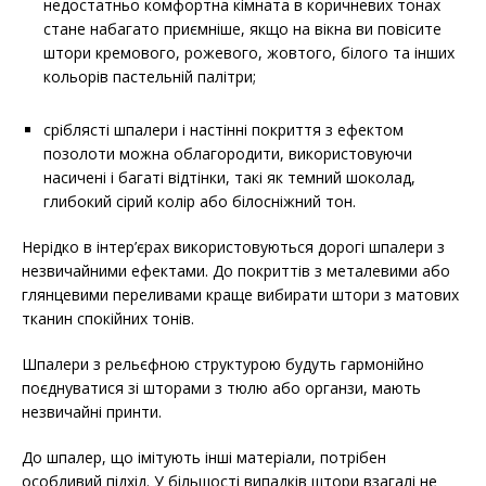
недостатньо комфортна кімната в коричневих тонах
стане набагато приємніше, якщо на вікна ви повісите
штори кремового, рожевого, жовтого, білого та інших
кольорів пастельній палітри;
сріблясті шпалери і настінні покриття з ефектом
позолоти можна облагородити, використовуючи
насичені і багаті відтінки, такі як темний шоколад,
глибокий сірий колір або білосніжний тон.
Нерідко в інтер’єрах використовуються дорогі шпалери з
незвичайними ефектами. До покриттів з металевими або
глянцевими переливами краще вибирати штори з матових
тканин спокійних тонів.
Шпалери з рельєфною структурою будуть гармонійно
поєднуватися зі шторами з тюлю або органзи, мають
незвичайні принти.
До шпалер, що імітують інші матеріали, потрібен
особливий підхід. У більшості випадків штори взагалі не