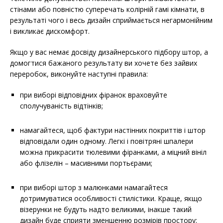
стінами або повністю суперечать колірній гамі кімнати, в
результаті чого і весь дизайн сприймається негармонійним
і викликає дискомфорт.
Якщо у вас немає досвіду дизайнерського підбору штор, а
домогтися бажаного результату ви хочете без зайвих
переробок, виконуйте наступні правила:
при виборі відповідних фіранок враховуйте
сполучуваність відтінків;
намагайтеся, щоб фактури настінних покриттів і штор
відповідали один одному. Легкі і повітряні шпалери
можна прикрасити тюлевими фіранками, а міцний вініл
або флізелін – масивними портьєрами;
при виборі штор з малюнками намагайтеся
дотримуватися особливості стилістики. Краще, якщо
візерунки не будуть надто великими, інакше такий
дизайн буде сприяти зменшенню розмірів простору;