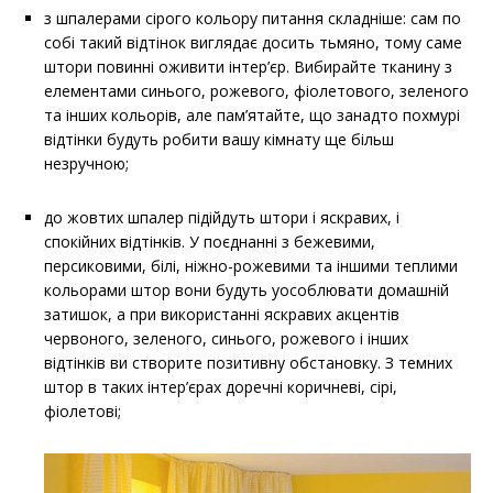
з шпалерами сірого кольору питання складніше: сам по
собі такий відтінок виглядає досить тьмяно, тому саме
штори повинні оживити інтер’єр. Вибирайте тканину з
елементами синього, рожевого, фіолетового, зеленого
та інших кольорів, але пам’ятайте, що занадто похмурі
відтінки будуть робити вашу кімнату ще більш
незручною;
до жовтих шпалер підійдуть штори і яскравих, і
спокійних відтінків. У поєднанні з бежевими,
персиковими, білі, ніжно-рожевими та іншими теплими
кольорами штор вони будуть уособлювати домашній
затишок, а при використанні яскравих акцентів
червоного, зеленого, синього, рожевого і інших
відтінків ви створите позитивну обстановку. З темних
штор в таких інтер’єрах доречні коричневі, сірі,
фіолетові;