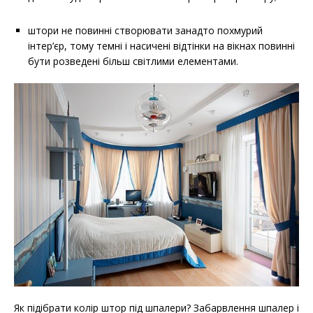
штори не повинні створювати занадто похмурий
інтер’єр, тому темні і насичені відтінки на вікнах повинні
бути розведені більш світлими елементами.
Як підібрати колір штор під шпалери? Забарвлення шпалер і