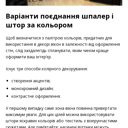
Варіанти поєднання шпалер і
штор за кольором
Щоб визначитися з палітрою кольорів, придатних для
використання в декорі вікон в залежності від оформлення
стін, слід заздалегідь спланувати, яким чином краще
оформити ваш інтер’єр.
Існує три способи колірного декорування:
створення акцентів;
монохромний дизайн;
контрастне оформлення.
У першому випадку саме зона вікна повинна привертати
максимум уваги. Для цих цілей можна використовувати
штори яскравих кольорів або текстиль з візерунчастими
сюжетами. Але пам’ятайте: насичені відтінки можуть