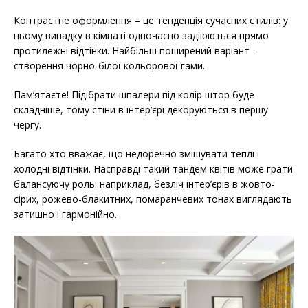
Контрастне оформлення – це тенденція сучасних стилів: у
цьому випадку в кімнаті одночасно задіюються прямо
протилежні відтінки. Найбільш поширений варіант –
створення чорно-білої кольорової гами.
Пам’ятаєте! Підібрати шпалери під колір штор буде
складніше, тому стіни в інтер’єрі декоруються в першу
чергу.
Багато хто вважає, що недоречно змішувати теплі і
холодні відтінки. Насправді такий тандем квітів може грати
балансуючу роль: наприклад, безліч інтер’єрів в жовто-
сірих, рожево-блакитних, помаранчевих тонах виглядають
затишно і гармонійно.