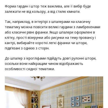
Форма гардин і штор теж важлива, але її вибір буде
залежати не від кольору, а від стилю кімнати.
Так, наприклад, в інтер’єрі з шпалерами на класичну
тематику можна повісити великі гардини з ламбрекенами
або класичні рівні фіранки. Якщо шпалери оформлені в
клітку, прості візерунки або рисунки на тему провансу і
кантрі, вибирайте короткі легкі фіранки чи штори,
підв’язані з однією з сторін.
До шпалер з ієрогліфами підійдуть довгі рулонні штори,
оскільки вони найкращим чином відображають
особливості східної тематики.