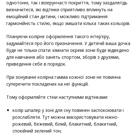
однотонні, так і візерунчасті покриття, тому заздалегідь
визначитеся, які відтінки сприятливо вплинуть на
емоційний стан дитини, і можливо підтримання
гармонійність стилю, якщо змішати кілька таких кольорів.
Плануючи колірне оформлення такого інтер’єру,
задумайтеся про його призначення. У дитячій ваша дочка
буде не тільки спати: кімнати окремі зони буде відведено
для навчання або занять спортом, зборів з друзями,
приведення себе в порядок.
При зонуванні колірна гамма кожної зони не повинна
суперечити покладених на неї функцій.
Тому оформляйте стіни наступними відтінками:
колір шпалер у зоні для сну повинен заспокоювати і
розслабляти. Тут можна використовувати ніжно-
рожевий, бежевий, білий, блакитний, блакитний,
спокійний зелений тон;