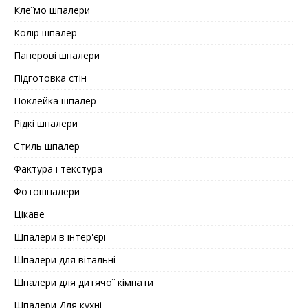
Клеїмо шпалери
Колір шпалер
Паперові шпалери
Підготовка стін
Поклейка шпалер
Рідкі шпалери
Стиль шпалер
Фактура і текстура
Фотошпалери
Цікаве
Шпалери в інтер'єрі
Шпалери для вітальні
Шпалери для дитячої кімнати
Шпалери Для кухні