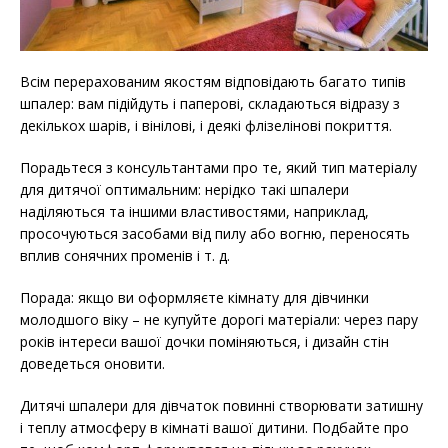
Всім перерахованим якостям відповідають багато типів
шпалер: вам підійдуть і паперові, складаються відразу з
декількох шарів, і вінілові, і деякі флізелінові покриття.
Порадьтеся з консультантами про те, який тип матеріалу
для дитячої оптимальним: нерідко такі шпалери
наділяються та іншими властивостями, наприклад,
просочуються засобами від пилу або вогню, переносять
вплив сонячних променів і т. д.
Порада: якщо ви оформляєте кімнату для дівчинки
молодшого віку – не купуйте дорогі матеріали: через пару
років інтереси вашої дочки поміняються, і дизайн стін
доведеться оновити.
Дитячі шпалери для дівчаток повинні створювати затишну
і теплу атмосферу в кімнаті вашої дитини. Подбайте про