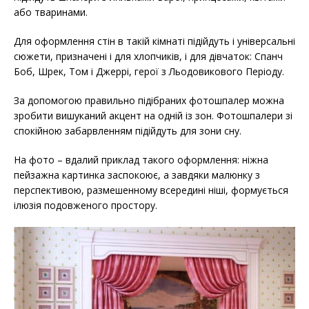
або тваринами.
Для оформлення стін в такій кімнаті підійдуть і універсальні
сюжети, призначені і для хлопчиків, і для дівчаток: Спанч
Боб, Шрек, Том і Джеррі, герої з Льодовикового Періоду.
За допомогою правильно підібраних фотошпалер можна
зробити вишуканий акцент на одній із зон. Фотошпалери зі
спокійною забарвленням підійдуть для зони сну.
На фото – вдалий приклад такого оформлення: ніжна
пейзажна картинка заспокоює, а завдяки малюнку з
перспективою, размешенному всередині ніші, формується
ілюзія подовженого простору.