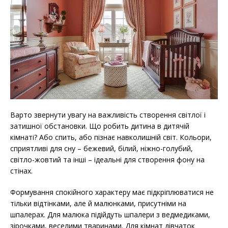
Варто звернути увагу на важливість створення світлої і
затишної обстановки. Що робить дитина в дитячій
кімнаті? Або спить, або пізнає навколишній світ. Кольори,
сприятливі для сну – бежевий, білий, ніжно-голубий,
світло-жовтий та інші – ідеальні для створення фону на
стінах.
Формування спокійного характеру має підкріплюватися не
тільки відтінками, але й малюнками, присутніми на
шпалерах. Для малюка підійдуть шпалери з ведмедиками,
зірочками, веселими тваринами. Для кімнат дівчаток