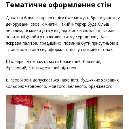
Тематичне оформлення стін
Дівчатка більш старшого віку вже можуть брати участь у
декоруванні своєї кімнати. Такий інтер’єр буде більш
веселим, оскільки діти у віці від 3 років люблять яскраві і
позитивні фарби у навколишньому середовищі. Але
яскрава палітра, традиційно, повинна бути присутньою в
ігровій зоні: зона сну оформляється у спокійних тонах.
Шпалери тут можуть мати блакитний, бежевий,
бірюзовий, світло-рожевий відтінок.
В ігровій зоні допускається наявність будь-яких яскравих
кольорів: червоного, жовтого, зеленого, оранжевого.