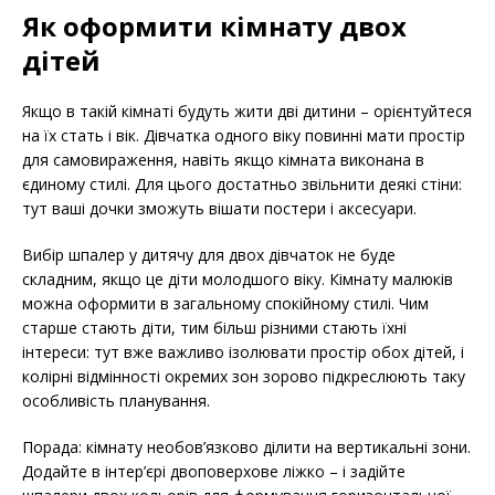
Як оформити кімнату двох
дітей
Якщо в такій кімнаті будуть жити дві дитини – орієнтуйтеся
на їх стать і вік. Дівчатка одного віку повинні мати простір
для самовираження, навіть якщо кімната виконана в
єдиному стилі. Для цього достатньо звільнити деякі стіни:
тут ваші дочки зможуть вішати постери і аксесуари.
Вибір шпалер у дитячу для двох дівчаток не буде
складним, якщо це діти молодшого віку. Кімнату малюків
можна оформити в загальному спокійному стилі. Чим
старше стають діти, тим більш різними стають їхні
інтереси: тут вже важливо ізолювати простір обох дітей, і
колірні відмінності окремих зон зорово підкреслюють таку
особливість планування.
Порада: кімнату необов’язково ділити на вертикальні зони.
Додайте в інтер’єрі двоповерхове ліжко – і задійте