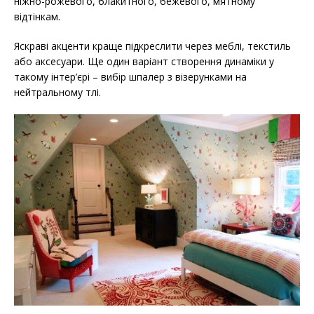
ніжно-рожевого, блакитного, бежевого, мятному
відтінкам.
Яскраві акценти краще підкреслити через меблі, текстиль
або аксесуари. Ще один варіант створення динаміки у
такому інтер’єрі – вибір шпалер з візерунками на
нейтральному тлі.