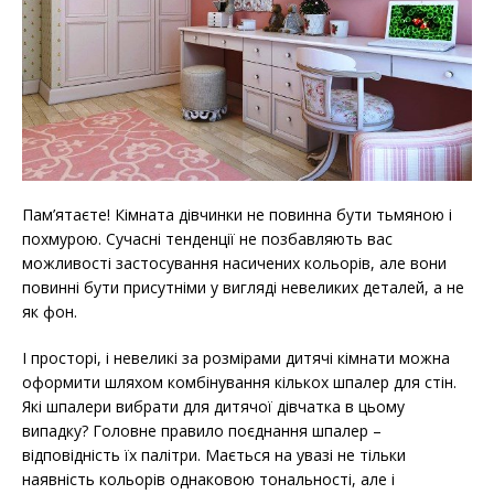
Пам’ятаєте! Кімната дівчинки не повинна бути тьмяною і
похмурою. Сучасні тенденції не позбавляють вас
можливості застосування насичених кольорів, але вони
повинні бути присутніми у вигляді невеликих деталей, а не
як фон.
І просторі, і невеликі за розмірами дитячі кімнати можна
оформити шляхом комбінування кількох шпалер для стін.
Які шпалери вибрати для дитячої дівчатка в цьому
випадку? Головне правило поєднання шпалер –
відповідність їх палітри. Мається на увазі не тільки
наявність кольорів однаковою тональності, але і