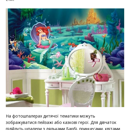
На фотошпалерах дитячої тематики можуть
зображуватися пейзажі або казкові герої. Для дівчаток
підійдуть шпалери з ляльками Барбі, принцесами, квітами