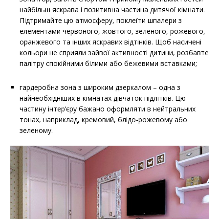
найбільш яскрава і позитивна частина дитячої кімнати.
Підтримайте цю атмосферу, поклеїти шпалери з
елементами червоного, жовтого, зеленого, рожевого,
оранжевого та інших яскравих відтінків. Щоб насичені
кольори не сприяли зайвої активності дитини, розбавте
палітру спокійними білими або бежевими вставками;
гардеробна зона з широким дзеркалом – одна з
найнеобхідніших в кімнатах дівчаток підлітків. Цю
частину інтер’єру бажано оформляти в нейтральних
тонах, наприклад, кремовий, блідо-рожевому або
зеленому.