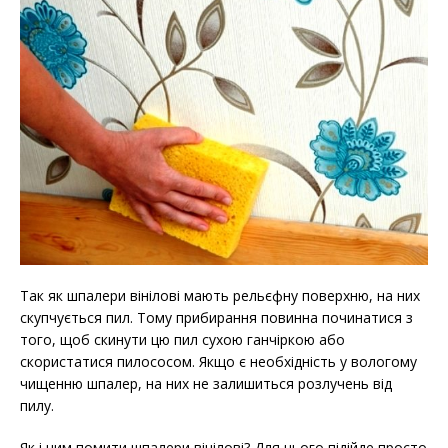
Так як шпалери вінілові мають рельєфну поверхню, на них
скупчується пил. Тому прибирання повинна починатися з
того, щоб скинути цю пил сухою ганчіркою або
скористатися пилососом. Якщо є необхідність у вологому
чищенню шпалер, на них не залишиться розлучень від
пилу.
Як і чим помити шпалери вінілові? Для цього підійде просто