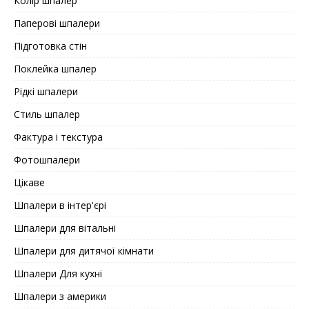
Колір шпалер
Паперові шпалери
Підготовка стін
Поклейка шпалер
Рідкі шпалери
Стиль шпалер
Фактура і текстура
Фотошпалери
Цікаве
Шпалери в інтер'єрі
Шпалери для вітальні
Шпалери для дитячої кімнати
Шпалери Для кухні
Шпалери з америки