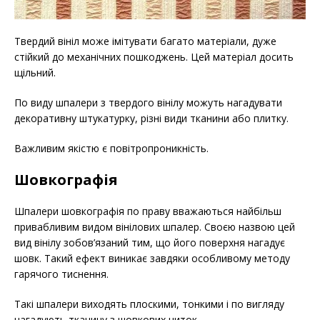
Твердий вініл може імітувати багато матеріали, дуже
стійкий до механічних пошкоджень. Цей матеріал досить
щільний.
По виду шпалери з твердого вінілу можуть нагадувати
декоративну штукатурку, різні види тканини або плитку.
Важливим якістю є повітропроникність.
Шовкографія
Шпалери шовкографія по праву вважаються найбільш
привабливим видом вінілових шпалер. Своєю назвою цей
вид вінілу зобов’язаний тим, що його поверхня нагадує
шовк. Такий ефект виникає завдяки особливому методу
гарячого тиснення.
Такі шпалери виходять плоскими, тонкими і по вигляду
нагадують тканину з шовкових ниток.