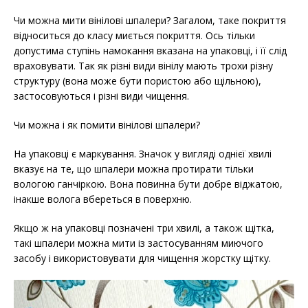
Чи можна мити вінілові шпалери? Загалом, таке покриття
відноситься до класу миється покриття. Ось тільки
допустима ступінь намокання вказана на упаковці, і її слід
враховувати. Так як різні види вінілу мають трохи різну
структуру (вона може бути пористою або щільною),
застосовуються і різні види чищення.
Чи можна і як помити вінілові шпалери?
На упаковці є маркування. Значок у вигляді однієї хвилі
вказує на те, що шпалери можна протирати тільки
вологою ганчіркою. Вона повинна бути добре віджатою,
інакше волога вбереться в поверхню.
Якщо ж на упаковці позначені три хвилі, а також щітка,
такі шпалери можна мити із застосуванням миючого
засобу і використовувати для чищення жорстку щітку.