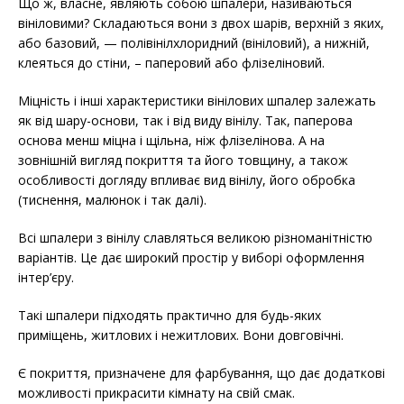
Що ж, власне, являють собою шпалери, називаються
вініловими? Складаються вони з двох шарів, верхній з яких,
або базовий, — полівінілхлоридний (вініловий), а нижній,
клеяться до стіни, – паперовий або флізеліновий.
Міцність і інші характеристики вінілових шпалер залежать
як від шару-основи, так і від виду вінілу. Так, паперова
основа менш міцна і щільна, ніж флізелінова. А на
зовнішній вигляд покриття та його товщину, а також
особливості догляду впливає вид вінілу, його обробка
(тиснення, малюнок і так далі).
Всі шпалери з вінілу славляться великою різноманітністю
варіантів. Це дає широкий простір у виборі оформлення
інтер’єру.
Такі шпалери підходять практично для будь-яких
приміщень, житлових і нежитлових. Вони довговічні.
Є покриття, призначене для фарбування, що дає додаткові
можливості прикрасити кімнату на свій смак.