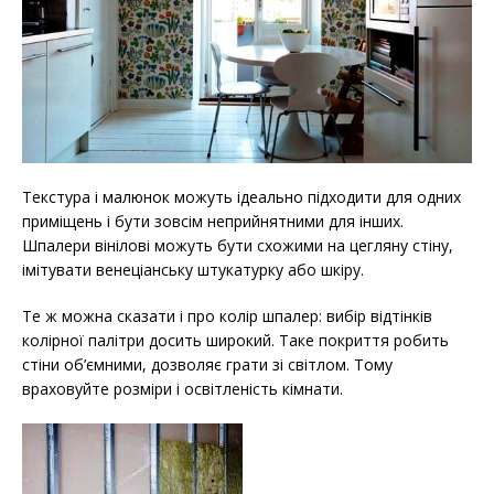
Текстура і малюнок можуть ідеально підходити для одних
приміщень і бути зовсім неприйнятними для інших.
Шпалери вінілові можуть бути схожими на цегляну стіну,
імітувати венеціанську штукатурку або шкіру.
Те ж можна сказати і про колір шпалер: вибір відтінків
колірної палітри досить широкий. Таке покриття робить
стіни об’ємними, дозволяє грати зі світлом. Тому
враховуйте розміри і освітленість кімнати.