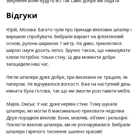
зверненні вони будуть всі так само добре виглядати.
Відгуки
Юрій, Москва: Багато чули про принади вінілових шпалер і
вирішили спробувати. Вибрали варіант на флізеліновій
основі, рулони шириною 1 метр. На диво, приклеїлися
широкі смуги досить легко. Зручно також, що намазувати
клеєм потрібно тільки стіну. Ці два моменти добре
заощадили наш час.
Лягли шпалери дуже добре, при висиханні не тріщали, як
паперові. Не відчувалося вогкості. Вже на наступний день
кімната була готова, так що ми змогли розставити меблі.
Марія, Омськ: У нас дуже нерівні стіни. Тому шукали
шпалери, які могли б максимально приховати недоліки.
Друзі порадили вінілові. Вони, мовляв, об’ємні і рельєфні.
Поклеїти вінілові шпалери, ми не розчарувалися. Вибрали
шпалери гарячого тиснення: шалено красиві!