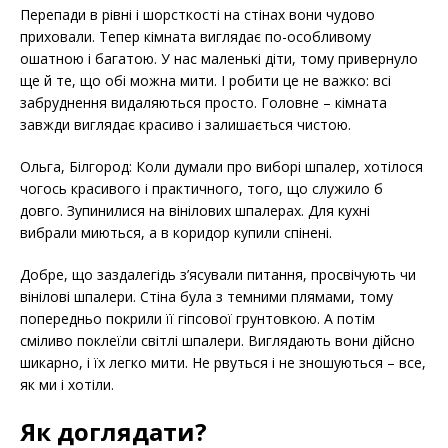
Перепади в рівні і шорсткості на стінах вони чудово
приховали. Тепер кімната виглядає по-особливому
ошатною і багатою. У нас маленькі діти, тому привернуло
ще й те, що обі можна мити. І робити це не важко: всі
забруднення видаляються просто. Головне – кімната
завжди виглядає красиво і залишається чистою.
Ольга, Білгород: Коли думали про виборі шпалер, хотілося
чогось красивого і практичного, того, що служило б
довго. Зупинилися на вінілових шпалерах. Для кухні
вибрали миються, а в коридор купили спінені.
Добре, що заздалегідь з’ясували питання, просвічують чи
вінілові шпалери. Стіна була з темними плямами, тому
попередньо покрили її гіпсової грунтовкою. А потім
сміливо поклеїли світлі шпалери. Виглядають вони дійсно
шикарно, і їх легко мити. Не рвуться і не зношуються – все,
як ми і хотіли.
Як доглядати?