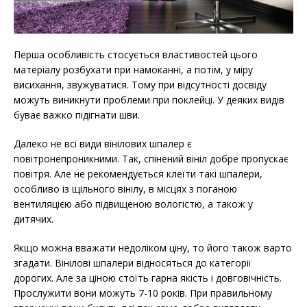
Перша особливість стосується властивостей цього
матеріалу розбухати при намоканні, а потім, у міру
висихання, звужуватися. Тому при відсутності досвіду
можуть виникнути проблеми при поклейці. У деяких видів
буває важко підігнати шви.
Далеко не всі види вінілових шпалер є
повітронепроникними. Так, спінений вініл добре пропускає
повітря. Але не рекомендується клеїти такі шпалери,
особливо із щільного вінілу, в місцях з поганою
вентиляцією або підвищеною вологістю, а також у
дитячих.
Якщо можна вважати недоліком ціну, то його також варто
згадати. Вінілові шпалери відносяться до категорії
дорогих. Але за ціною стоїть гарна якість і довговічність.
Прослужити вони можуть 7-10 років. При правильному