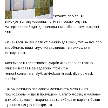
Читайте про те, як
виконується звукоізоляція стін з гіпсокартону і які
матеріали необхідні для виконання робіт по звукоізоляції
стін.
Дізнайтеся, як вибрати стільницю для кухні, тут — все про
виробників, види існуючих стільниць та тонкощах її
експлуатації.
Можливості і властивості фарби акрилової латексної
описані в статті за адресою: https://ru-
remont.com/materialy/kraski/obzor-krasok-dlya-pokraski-
sten.html
Також важливо врахувати можливість механічних
пошкоджень. Якщо в приміщенні багато людей, є маленькі
діти або домашні тварини, варто вибирати варіант більш
щільного і міцного покриття.