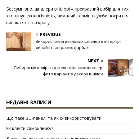
Безсумнівно, шпалери вінілові – прекрасний вибір для тих,
хто цінує екологічність, чималий термін служби покриття,
висока якість і красу.
PREVIOUS
Використання вінілових шпалер в інтер’єрі:
дизайн в яскравих фарбах
NEXT
Вибираємо колір і відтінок вінілових шпалер:
фото варіантів декору вінілом
НЕДАВНІ ЗАПИСИ
Що таке 3D-панелі та як їх використовувати
Як клеїти самоклейку?
Валик для шпалер: переваги і недоліки, види