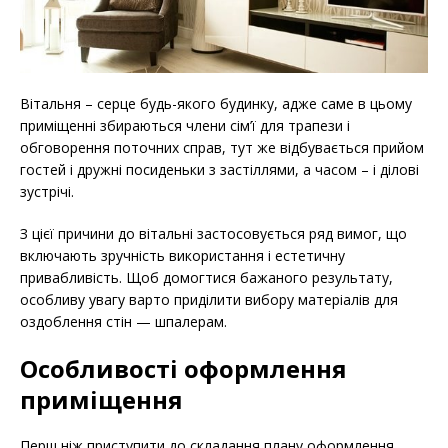
Вітальня – серце будь-якого будинку, адже саме в цьому
приміщенні збираються члени сім’ї для трапези і
обговорення поточних справ, тут же відбувається прийом
гостей і дружні посиденьки з застіллями, а часом – і ділові
зустрічі.
З цієї причини до вітальні застосовується ряд вимог, що
включають зручність використання і естетичну
привабливість. Щоб домогтися бажаного результату,
особливу увагу варто приділити вибору матеріалів для
оздоблення стін — шпалерам.
Особливості оформлення
приміщення
Перш ніж приступити до складання плану оформлення,