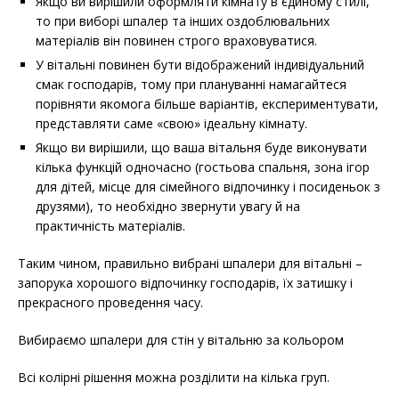
Якщо ви вирішили оформляти кімнату в єдиному стилі,
то при виборі шпалер та інших оздоблювальних
матеріалів він повинен строго враховуватися.
У вітальні повинен бути відображений індивідуальний
смак господарів, тому при плануванні намагайтеся
порівняти якомога більше варіантів, експериментувати,
представляти саме «свою» ідеальну кімнату.
Якщо ви вирішили, що ваша вітальня буде виконувати
кілька функцій одночасно (гостьова спальня, зона ігор
для дітей, місце для сімейного відпочинку і посиденьок з
друзями), то необхідно звернути увагу й на
практичність матеріалів.
Таким чином, правильно вибрані шпалери для вітальні –
запорука хорошого відпочинку господарів, їх затишку і
прекрасного проведення часу.
Вибираємо шпалери для стін у вітальню за кольором
Всі колірні рішення можна розділити на кілька груп.