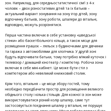
зон. Наприклад, для середньостатистичної сім’ї з 4-х
чоловік – двох різностатевих дітей та їх батьків –
актуальний варіант зонування на зону ігор дітей, зону
відпочинку батьків, зону роботи, шпалери до вітальні,
відповідно, можуть розрізнятися.
Перша частина включає в себе установку «шведської
стінки» або баскетбольного кільця, а також місце для
розміщення іграшок – ляльок з будиночками для дівчинки
та гаража з автомобілями для хлопчика. У другій зоні
будуть відпочивати батьки, тому потрібно м’який куточок і
телевізор / домашній кінотеатр / комп’ютер. Робоча зона
включає в себе міні-кабінет. Це може бути стіл з
комп’ютером або невеликий книжковий столик.
Крім того, вітальня – це місце збору гостей, тому
необхідно передбачити простір для розміщення великого
обіднього столу і кілька стільців. Для кожної із зон може
використовуватися різний колір шпалер, саме тут
застосовується поєднання шпалер у вітальні, не порушує
естетичних та стильових норм. Місця роботи повинні бути