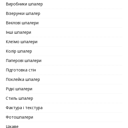
Виробники шпалер
Візерунки шпалер
Вінілові шпалери
Інші шпалери
Клеїмо шпалери
Колір шпалер
Паперові шпалери
Підготовка стін
Поклейка шпалер
Рідкі шпалери
Стиль шпалер
Фактура і текстура
Фотошпалери
Цікаве