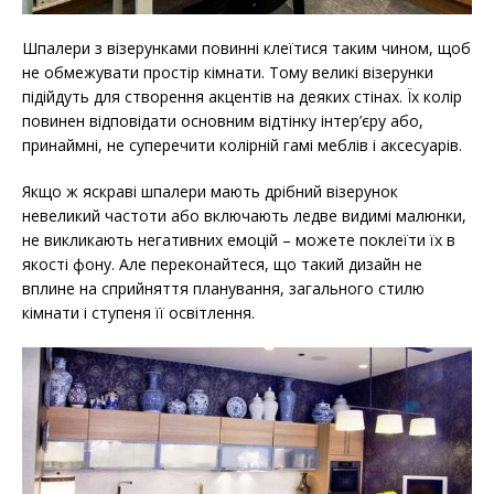
Шпалери з візерунками повинні клеїтися таким чином, щоб
не обмежувати простір кімнати. Тому великі візерунки
підійдуть для створення акцентів на деяких стінах. Їх колір
повинен відповідати основним відтінку інтер’єру або,
принаймні, не суперечити колірній гамі меблів і аксесуарів.
Якщо ж яскраві шпалери мають дрібний візерунок
невеликий частоти або включають ледве видимі малюнки,
не викликають негативних емоцій – можете поклеїти їх в
якості фону. Але переконайтеся, що такий дизайн не
вплине на сприйняття планування, загального стилю
кімнати і ступеня її освітлення.