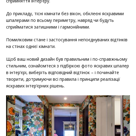
сприйняття інтер’єру.
До прикладу, тісні кімнати без вікон, обклеєні яскравими
шпалерами по всьому периметру, навряд чи будуть
сприйматися затишними і гармонійними.
Помилковим стане і застосування непоєднуваних відтінків
на стінах однієї кімнати.
Щоб ваш новий дизайн був правильним і по-справжньому
стильним, ознайомтеся з підбіркою фото яскравих шпалер
в інтер’єрі, виберіть відповідний відтінок – і починайте
творити, дотримуючи всі правила і принципи реалізації
яскравих інтер’єрних рішень.