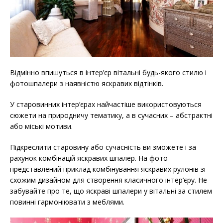
Відмінно впишуться в інтер’єр вітальні будь-якого стилю і
фотошпалери з наявністю яскравих відтінків.
У старовинних інтер’єрах найчастіше використовуються
сюжети на природничу тематику, а в сучасних – абстрактні
або міські мотиви.
Підкреслити старовину або сучасність ви зможете і за
рахунок комбінацій яскравих шпалер. На фото
представлений приклад комбінування яскравих рулонів зі
схожим дизайном для створення класичного інтер’єру. Не
забувайте про те, що яскраві шпалери у вітальні за стилем
повинні гармоніювати з меблями.