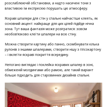
розслаблюючій обстановки, а надто насичені тони з
властивою їм експресією порушать цю атмосферу.
Яскраві шпалери для стін у спальні найчастіше клеять, як
основний акцент: найкраще для цих цілей підійде нічна
зона. Тут ваша фантазія може розігратися: зовсім
необов’язково клеїти шпалери на всю стіну.
Можна створити картину або панно, скомбінувати кілька
рулонів з іншими шпалерами, створити нішу з гіпсокартону
– і вклеїти яскраві покриття всередину.
Непогано виглядає і поклейка яскравих шпалер в зоні,
обмеженій молдингами або рамою, але такий варіант
більше підходить для старовинних дизайнів спальні.