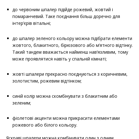
до червоним шпалер підійде рожевий, жовтий і
помаранчевий. Таке поєднання більш доречно для
інтер’єрів вітальні;
до шпалер зеленого кольору можна підібрати елементи
жовтого, блакитного, бірюзового або м’ятного відтінку.
Такий тандем вважається найменш нав’язливим, тому
може проявлятися навіть у спальній кімнаті;
жовті шпалери прекрасно поєднуються з коричневим,
золотистим, рожевим відтінком;
синій колір можна скомбінувати з блакитним або
зеленим;
фіолетові акценти можна прикрасити елементами
рожевого або білого кольору.
Яскраві шпалери можна комбінувати один з одним.