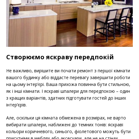
Створюємо яскраву передпокій
Не важливо, вирішите ви почати ремонт з першої кімнати
вашого будинку або віддасте перевагу завершити роботи
на цьому інтер’єрі. Ваша прихожа повинна бути стильною,
як і інші кімнати. І яскраві шпалери для передпокою – один
з кращих варіантів, здатних підготувати гостей до інших
інтер’єрів.
Але, оскільки ця кімната обмежена в розмірах, не варто
вибирати шпалери, наближені до темних тонів: яскраві
кольори коричневого, синього, фіолетового можуть бути
присутніми в меблях або аксесуари, але не на стінах.