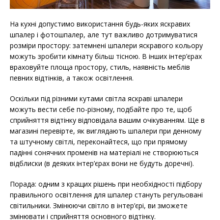
На кухні допустимо використання будь-яких яскравих
шпалер і фотошпалер, але тут важливо дотримуватися
розміри простору: затемнені шпалери яскравого кольору
можуть зробити кімнату більш тісною. В інших інтер’єрах
враховуйте площа простору, стиль, наявність меблів
певних відтінків, а також освітлення.
Оскільки під різними кутами світла яскраві шпалери
можуть вести себе по-різному, подбайте про те, щоб
сприйняття відтінку відповідала вашим очікуванням. Ще в
магазині перевірте, як виглядають шпалери при денному
та штучному світлі, переконайтеся, що при прямому
падінні сонячних променів на матеріалі не створюються
відблиски (в деяких інтер’єрах вони не будуть доречні).
Порада: одним з кращих рішень при необхідності підбору
правильного освітлення для шпалер стануть регульовані
світильники. Змінюючи світло в інтер’єрі, ви зможете
змінювати і сприйняття основного відтінку.