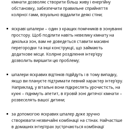
кімнати дозволяє створити більш живу і енергійну
обстановку, забезпечити правильне сприйняття
колірної гами, візуально віддалити деякі стіни;
яскраві шпалери – один з кращих помічників в зонуванні
простору. Щоб поділити навіть невелику кімнату на
декілька зон, вам не доведеться ставити масивні
перегородки та інші конструкції, що займають
додаткове місце. Колірне розділення інтер’єру
дозволить вирішити цю проблему;
шпалери яскравих відтінків підійдуть і в тому випадку,
якщо ви плануєте підтримати певний характер інтер’єру.
Наприклад, у вітальні вони підкреслять урочистість, на
кухні – піднімуть апетит, в ігровій зоні дитячої кімнати –
розвеселять вашої дитини;
за допомогою яскравих шпалер дуже зручно
створювати незвичайні комбінації на стінах. Найчастіше
в домашніх інтер’єрах зустрічаються комбінації