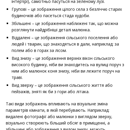
інтер’єрі), самотньо пасуться на зеленому лузі.
Групові – це зображення цілого села з безліччю старих
будиночків або пасеться стада худоби.
Збільшені – це зображення наближені так, що можна
розглянути найдрібніші деталі малюнка.
Віддалені – це зображення сільського поселення або
людей і тварин, що знаходяться в дали, наприклад: за
полем або в горах за лісом.
Вид знизу – це зображення верхніх вікон сільського
високого будинку, ніби ви знаходитесь на вулиці поруч з
ним або малюнок коня знизу, ніби ви лежите поруч на
траві.
Вид зверху – це зображення сільського життя або
пейзажів, зняті як би з гори або літака.
Такі види зображень впливають на візуальне зміна
параметрів кімнати, в якій перебувають. Наприклад:
видалені фотографії або малюнки з виглядом зверху,
візуально створюють більший обсяг в приміщенні, а
збільшені або зображення з видом знизу, можуть