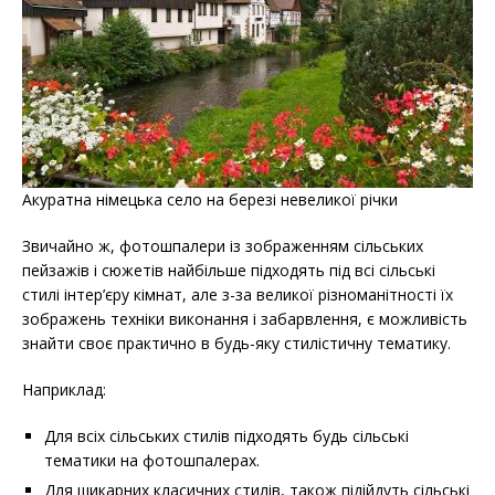
Акуратна німецька село на березі невеликої річки
Звичайно ж, фотошпалери із зображенням сільських
пейзажів і сюжетів найбільше підходять під всі сільські
стилі інтер’єру кімнат, але з-за великої різноманітності їх
зображень техніки виконання і забарвлення, є можливість
знайти своє практично в будь-яку стилістичну тематику.
Наприклад:
Для всіх сільських стилів підходять будь сільські
тематики на фотошпалерах.
Для шикарних класичних стилів, також підійдуть сільські