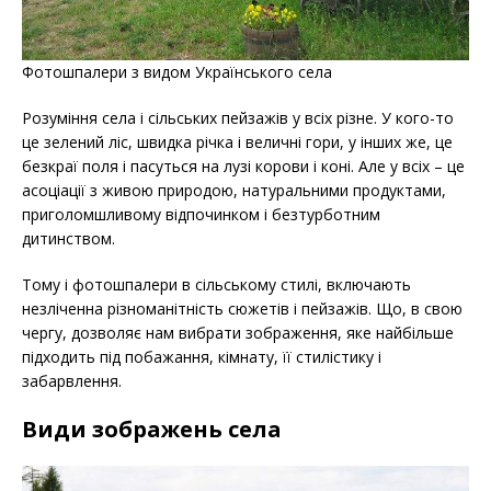
Фотошпалери з видом Українського села
Розуміння села і сільських пейзажів у всіх різне. У кого-то
це зелений ліс, швидка річка і величні гори, у інших же, це
безкраї поля і пасуться на лузі корови і коні. Але у всіх – це
асоціації з живою природою, натуральними продуктами,
приголомшливому відпочинком і безтурботним
дитинством.
Тому і фотошпалери в сільському стилі, включають
незліченна різноманітність сюжетів і пейзажів. Що, в свою
чергу, дозволяє нам вибрати зображення, яке найбільше
підходить під побажання, кімнату, її стилістику і
забарвлення.
Види зображень села