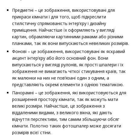
Предметні – це зображення, використовувані для
прикраси кімнати і для того, щоб підкреслити
стилістичну спрямованість інтер’єру і дизайну
приміщення. Найчастіше їх оформляють у вигляді
картин, обрамляючи картинними рамами або різними
планками, так як вони випускаються невеликих розмірів.
Фонові – це зображення, використовувані як яскравий
акцент інтер’єру або його основний фон. Вони
випускаються у вигляді рулонів, як прості шпалери і їх
зображення не вимагають чіткої стикування країв, так
як малюнки на них не пов’язані один з одним, а
представляють окремі елементи з однією тематикою.
Панорамні – це зображення, які використовуються для
розширення простору кімнати, так як можуть мати
великі розміри. Найчастіше, це зображення з
віддаленими видами, з великого вікна, які дають
відчуття перспективи, тим самим збільшуючи обсяг
кімнати. Полотно таких фотошпалер може досягати
розмірів всієї стіни.