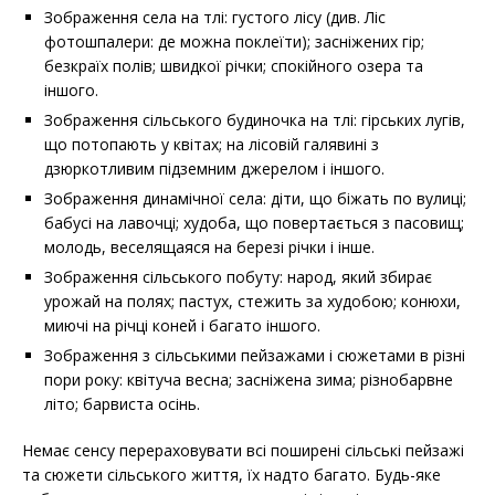
Зображення села на тлі: густого лісу (див. Ліс
фотошпалери: де можна поклеїти); засніжених гір;
безкраїх полів; швидкої річки; спокійного озера та
іншого.
Зображення сільського будиночка на тлі: гірських лугів,
що потопають у квітах; на лісовій галявині з
дзюркотливим підземним джерелом і іншого.
Зображення динамічної села: діти, що біжать по вулиці;
бабусі на лавочці; худоба, що повертається з пасовищ;
молодь, веселящаяся на березі річки і інше.
Зображення сільського побуту: народ, який збирає
урожай на полях; пастух, стежить за худобою; конюхи,
миючі на річці коней і багато іншого.
Зображення з сільськими пейзажами і сюжетами в різні
пори року: квітуча весна; засніжена зима; різнобарвне
літо; барвиста осінь.
Немає сенсу перераховувати всі поширені сільські пейзажі
та сюжети сільського життя, їх надто багато. Будь-яке