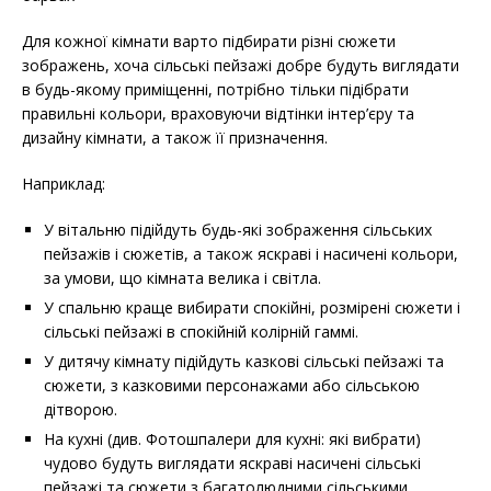
Для кожної кімнати варто підбирати різні сюжети
зображень, хоча сільські пейзажі добре будуть виглядати
в будь-якому приміщенні, потрібно тільки підібрати
правильні кольори, враховуючи відтінки інтер’єру та
дизайну кімнати, а також її призначення.
Наприклад:
У вітальню підійдуть будь-які зображення сільських
пейзажів і сюжетів, а також яскраві і насичені кольори,
за умови, що кімната велика і світла.
У спальню краще вибирати спокійні, розмірені сюжети і
сільські пейзажі в спокійній колірній гаммі.
У дитячу кімнату підійдуть казкові сільські пейзажі та
сюжети, з казковими персонажами або сільською
дітворою.
На кухні (див. Фотошпалери для кухні: які вибрати)
чудово будуть виглядати яскраві насичені сільські
пейзажі та сюжети з багатолюдними сільськими